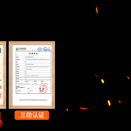
DMR硬件对讲
摄像头：4800万+500万（自
支持数字+模拟对讲
对焦）
证
新标杆
68防护