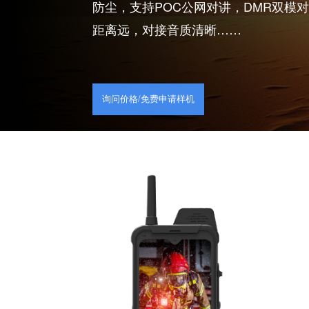
A635GT是一款支持5G防爆手机
防尘，支持POC公网对讲，DM
距离远，对接音质清晰……
询问价格/免费申请样机