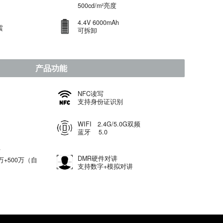
roid 12
MT6833_5G-C
八核
M+ROM：
6.3
康宁大猩猩触摸屏
256GB
1080*2340
500cd/m²亮度
68 / 1.2m 抗跌落
4.4V 6000mAh
水防尘、专业防震
可拆卸
产品功能
卡槽
NFC
读写
M / TF （二选一）
支持身份证识别
持POC公网对讲
WIFI 2.4G/5.0G双频
球无距离限制
蓝牙 5.0
置摄像头：800万