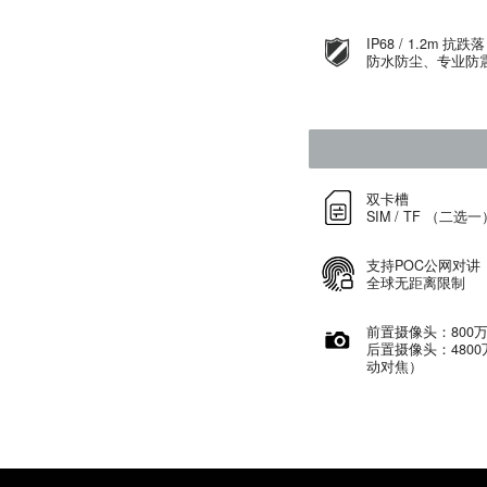
And
RA
8+
IP
防
双
SI
支
全
前