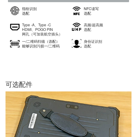
700cd/㎡
前摄摄像头：500万
7.6V 高压锂电池
后置摄像头：800万（自
5550mAh
动对焦）
产品功能
指纹识别
NFC
读写
选配
选配
Type -A、Type -C
高频/超高频
HDMI、POGO PIN
选配
网孔（可加装航空插头）
一/二维码扫描（选配）
身份证识别
能够识别污损一/二维码
选配