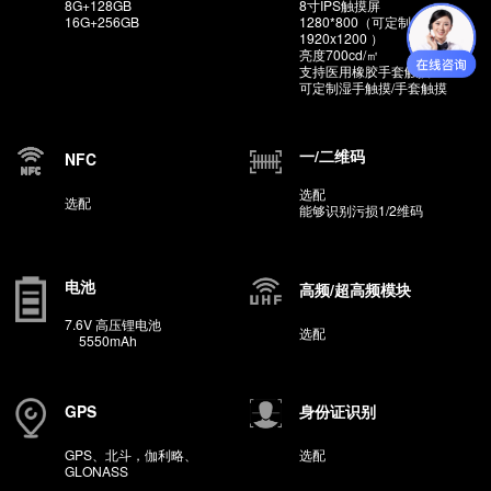
系列参数
处理器
系统
Intel JASPER LAKE N5100
Linux
储存
显示器
8G+
128GB
8寸IPS触摸屏
16G+256GB
1280*800（可定制
1920x1200 ）
亮度700cd/㎡
支持医用橡胶手套触
可定制湿手触摸/手套
一/二维码
NFC