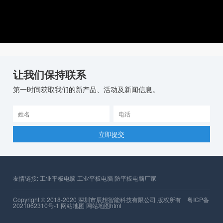
HDMI、POGO PIN
网孔
卡槽
防护等级
SIM （可定制2/3/4/5G）
工作温度: -20 °C to 
TF （最大扩容1TB）
定制-30℃~60℃）
储存温度: -30 °C to 
定制-40℃~70℃）
相对湿度: -5%~95% 
防护等级: IP68
摄像头
传感器
前摄摄像头：500万
重力感应、指南针、
后置摄像头：800万（自动对
光感、距离感应
焦）