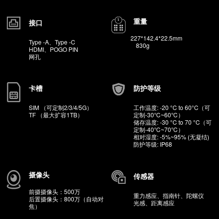
选配
选配
能够识别污损1/2维码
电池
高频/超高频模块
7.6V 高压锂电池
选配
5550mAh
GPS
身份证识别
GPS、北斗，伽利略、
选配
GLONASS
重量
接口
227*142.4*22.5mm
Type -A、Type -C
830g