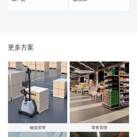
格，数量···
且···
仓储冷库运输物流叉车
智能仓储自主拣
面临挑战：货品信息不熟
面临挑战：传统仓库
悉，导致挑选货品效率低
作业中，需要通过人
下 不了解叉车的运行位
期查看库位及库存状
置、运···
及检查···